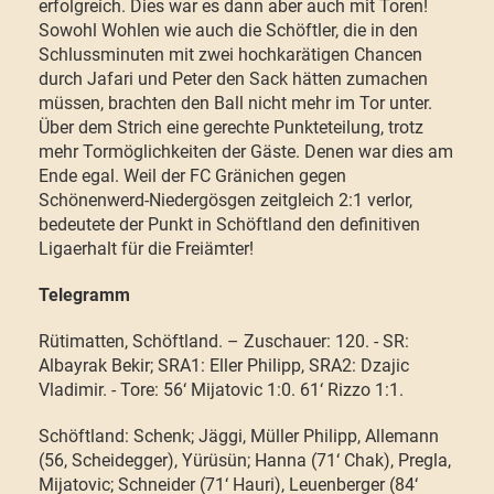
erfolgreich. Dies war es dann aber auch mit Toren!
Sowohl Wohlen wie auch die Schöftler, die in den
Schlussminuten mit zwei hochkarätigen Chancen
durch Jafari und Peter den Sack hätten zumachen
müssen, brachten den Ball nicht mehr im Tor unter.
Über dem Strich eine gerechte Punkteteilung, trotz
mehr Tormöglichkeiten der Gäste. Denen war dies am
Ende egal. Weil der FC Gränichen gegen
Schönenwerd-Niedergösgen zeitgleich 2:1 verlor,
bedeutete der Punkt in Schöftland den definitiven
Ligaerhalt für die Freiämter!
Telegramm
Rütimatten, Schöftland. – Zuschauer: 120. - SR:
Albayrak Bekir; SRA1: Eller Philipp,
SRA2: Dzajic
Vladimir. - Tore: 56‘ Mijatovic 1:0. 61‘ Rizzo 1:1.
Schöftland: Schenk; Jäggi, Müller Philipp, Allemann
(56, Scheidegger), Yürüsün; Hanna (71‘ Chak), Pregla,
Mijatovic; Schneider (71‘ Hauri), Leuenberger (84‘