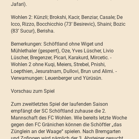
Jafari).
Wohlen 2: Künzli; Brokshi, Kacir, Benziar, Casale; De
Icco, Rizzo, Bocchicchio (73‘ Besirevic), Shaini; Bozic
(83’ Sucur), Berisha.
Bemerkungen: Schöftland ohne Wiget und
Mühlethaler (gesperrt), Oze, Yves Lüscher, Livio
Lüscher, Bregenzer, Picari, Karakurd, Mircetic. -
Wohlen 2 ohne Kuqi, Meiers, Strebel, Pnishi,
Loepthien, Jesuratnam, Dullovi, Brun und Alimi. -
Verwarnungen: Leuenberger und Yürüsün.
Vorschau zum Spiel
Zum zweitletztes Spiel der laufenden Saison
empfängt der SC Schöftland zuhause die 2.
Mannschaft des FC Wohlen. Wie bereits letzte Woche
gegen den FC Gränichen können die Schöftler „das
Zünglein an der Waage“ spielen. Nach Bremgarten
und Zofingen wird nämlich der 3. Absteiger gesucht.